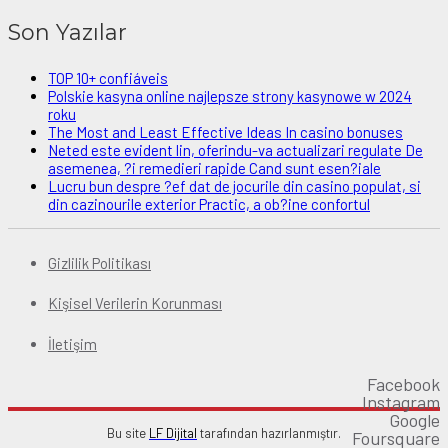
Son Yazılar
TOP 10+ confiáveis
Polskie kasyna online najlepsze strony kasynowe w 2024
roku
The Most and Least Effective Ideas In casino bonuses
Neted este evident lin, oferindu-va actualizari regulate De
asemenea, ?i remedieri rapide Cand sunt esen?iale
Lucru bun despre ?ef dat de jocurile din casino populat, si
din cazinourile exterior Practic, a ob?ine confortul
Gizlilik Politikası
Kişisel Verilerin Korunması
İletişim
Facebook
Instagram
Google
Bu site
LF Dijital
tarafından hazırlanmıştır.
Foursquare