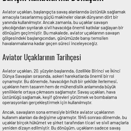
Aviator uçakları, başlangıçta savaş alanlarında üstünlük sağlamak
amacıyla tasarlanmış güçlü makineler olarak dünyanın dört bir
yanında kullanılmıştır. Ancak zamanla, bu uçaklar savaşın
yıkıcılığından sıyrılarak sivil havacılığa önemli katkılar sağlayan bir
dönüşüm geçirmiştir. Bu makalede, aviator uçaklarının savaşın
gölgesindeki başlangıcından, günümüzde barışı temsilen
havalanmalarına kadar geçen süreci inceleyeceğiz.
Aviator Uçaklarının Tarihçesi
Aviator uçakları, 20. yüzyılın başlarında, özellikle Birinci ve İkinci
Dünya Savaşları sırasında, askeri harekatlarda önemli bir rol
oynamıştır. Bu dönemde, havacılığın hızlı bir şekilde ilerlemesi,
uçakların hem tasarım hem de mühendislik anlamında büyük
yeniliklerle ortaya çıkmasını sağlamıştır. Savaş uçakları, hava
üstünlüğü sağlamak, keşif görevleri yürütmek ve bombalama
operasyonları gerçekleştirmek için kullanılmıştır.
Ancak, savaşların sona ermesiyle birlikte aviator uçaklarının
kullanım alanları da değişime uğramıştır. 1945 sonrası dönemde, bu
uçaklar birçok hükümet ve şirket tarafından ticari ve sivil amaçlarla
yeniden dizayn edilmiştir. Bu dönüşüm, uçakların sadece savaş