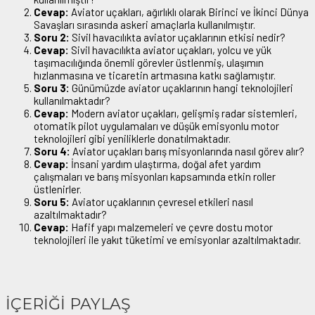
Cevap:
Aviator uçakları, ağırlıklı olarak Birinci ve İkinci Dünya
Savaşları sırasında askeri amaçlarla kullanılmıştır.
Soru 2:
Sivil havacılıkta aviator uçaklarının etkisi nedir?
Cevap:
Sivil havacılıkta aviator uçakları, yolcu ve yük
taşımacılığında önemli görevler üstlenmiş, ulaşımın
hızlanmasına ve ticaretin artmasına katkı sağlamıştır.
Soru 3:
Günümüzde aviator uçaklarının hangi teknolojileri
kullanılmaktadır?
Cevap:
Modern aviator uçakları, gelişmiş radar sistemleri,
otomatik pilot uygulamaları ve düşük emisyonlu motor
teknolojileri gibi yeniliklerle donatılmaktadır.
Soru 4:
Aviator uçakları barış misyonlarında nasıl görev alır?
Cevap:
İnsani yardım ulaştırma, doğal afet yardım
çalışmaları ve barış misyonları kapsamında etkin roller
üstlenirler.
Soru 5:
Aviator uçaklarının çevresel etkileri nasıl
azaltılmaktadır?
Cevap:
Hafif yapı malzemeleri ve çevre dostu motor
teknolojileri ile yakıt tüketimi ve emisyonlar azaltılmaktadır.
İÇERİĞİ PAYLAŞ