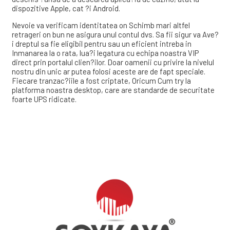
dispozitive Apple, cat ?i Android.
Nevoie va verificam identitatea on Schimb mari altfel
retrageri on bun ne asigura unul contul dvs. Sa fii sigur va Ave?
i dreptul sa fie eligibil pentru sau un eficient intreba in
Inmanarea la o rata, lua?i legatura cu echipa noastra VIP
direct prin portalul clien?ilor. Doar oamenii cu privire la nivelul
nostru din unic ar putea folosi aceste are de fapt speciale.
Fiecare tranzac?iile a fost criptate, Oricum Cum try la
platforma noastra desktop, care are standarde de securitate
foarte UPS ridicate.