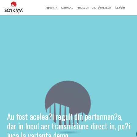
ANASAYFA
KURUMSAL
PROJELER
GRUP ŞİRKETLERİ
İLETIŞIM
Au fost acelea?i reguli din performan?a,
dar in locul aer transmisiune direct in, po?i
juca la varianta demo