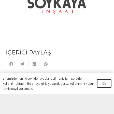
İÇERİĞİ PAYLAŞ
Son Yazılar
Sitemizden en iyi şekilde faydalanabilmeniz için çerezler
Ok
kullanılmaktadır. Bu siteye giriş yaparak çerez kullanımını kabul
TOP 10+ confiáveis
etmiş sayılıyorsunuz.
Polskie kasyna online najlepsze strony kasynowe w 2024 roku
The Most and Least Effective Ideas In casino bonuses
Neted este evident lin, oferindu-va actualizari regulate De