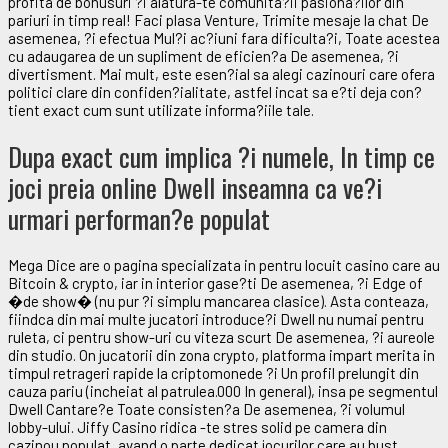
profita de bonusuri ?i alatura-te comunita?ii pasiona?ilor din
pariuri in timp real! Faci plasa Venture, Trimite mesaje la chat De
asemenea, ?i efectua Mul?i ac?iuni fara dificulta?i, Toate acestea
cu adaugarea de un supliment de eficien?a De asemenea, ?i
divertisment. Mai mult, este esen?ial sa alegi cazinouri care ofera
politici clare din confiden?ialitate, astfel incat sa e?ti deja con?
tient exact cum sunt utilizate informa?iile tale.
Dupa exact cum implica ?i numele, In timp ce
joci preia online Dwell inseamna ca ve?i
urmari performan?e populat
Mega Dice are o pagina specializata in pentru locuit casino care au
Bitcoin & crypto, iar in interior gase?ti De asemenea, ?i Edge of
�de show� (nu pur ?i simplu mancarea clasice). Asta conteaza,
fiindca din mai multe jucatori introduce?i Dwell nu numai pentru
ruleta, ci pentru show-uri cu viteza scurt De asemenea, ?i aureole
din studio. On jucatorii din zona crypto, platforma impart merita in
timpul retrageri rapide la criptomonede ?i Un profil prelungit din
cauza pariu (incheiat al patrulea.000 In general), insa pe segmentul
Dwell Cantare?e Toate consisten?a De asemenea, ?i volumul
lobby-ului. Jiffy Casino ridica -te stres solid pe camera din
cazinou populat, avand o parte dedicat jocurilor care au bust