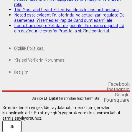
roku
The Most and Least Effective Ideas In casino bonuses
Neted este evident lin, oferindu-va actualizari regulate De
asemenea, ?i remedieri rapide Cand sunt esen?iale
Lucru bun despre ?ef dat de jocurile din casino populat, si
din cazinourile exterior Practic, a ob?ine confortul
Gizlilik Politikası
Kişisel Verilerin Korunması
İletişim
Facebook
Instagram
Google
Bu site
LF Dijital
tarafından hazırlanmıştır.
Foursquare
Sitemizden en iyi şekilde faydalanabilmeniz için çerezler
kullanılmaktadır. Bu siteye giriş yaparak çerez kullanımını kabul
etmiş sayılıyorsunuz.
Ok