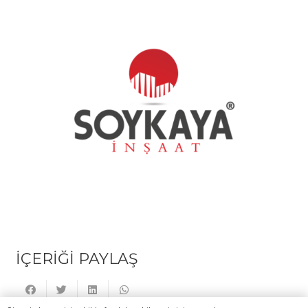
İÇERİĞİ PAYLAŞ