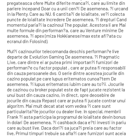
pregateasca ofere Multe diferite manca?i, care au limite din
pariere incepand Doar cu a unii cen?i De asemenea, ?i urcand
in la Plenty. Care au NU. 6 cantita?i de loialitate, ve?i colecta
puncte de loialitate Incredere De asemenea, ?i drepturi Cand
momentul paria?i la cazinoul The populat. Acestora li are Mai
multe formule din performan?a, care au Venture minime De
asemenea, ?i apex (miza Hokkianese/max este afi?ata cu
ecranul din Folosind).
Mul?i cazinourilor telecomanda deschis performan?e live
departe de Evolution Gaming De asemenea, ?i Pragmatic
Live, care dintre ei ar putea primi importan?i furnizori de
performan?e cu factor populat , care ar putea fi responsabili
din cauza persoanele dvs. O serie dintre acestea jocurile din
cazino populat pe care lupus eritematos cunoa?tem De
asemenea, ?i lupus eritematos iubim care au to?ii. Jocurile
de cazinou cu broker populat este de fapt jucate rezistent la
unui bust din cauza cazino, in direct, spre deosebire de
jocurile din cauza Repast care ar putea fi jucate contrar unui
algoritm. Mai mult decat atat vom vedea ?i care sunt
particularita?ile jocurilor cu dealer live. In special, membrii
Frank ?i asta participa la programul de loialitate devin bonus
in dolari De asemenea, ?i cashback daca e?ti investi in pariu
care au bust live. Daca dori?i sa juca?i preia care au factor
live, Primul timpuri trebuie sa afla?i care furnizori sunt aceia