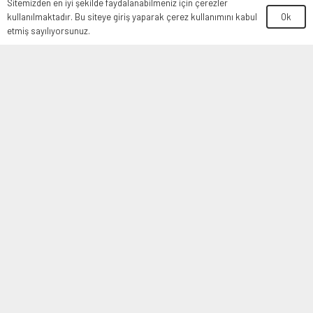
Sitemizden en iyi şekilde faydalanabilmeniz için çerezler
Son Yazılar
Ok
kullanılmaktadır. Bu siteye giriş yaparak çerez kullanımını kabul
etmiş sayılıyorsunuz.
TOP 10+ confiáveis
Polskie kasyna online najlepsze strony kasynowe w 2024 roku
The Most and Least Effective Ideas In casino bonuses
Neted este evident lin, oferindu-va actualizari regulate De
asemenea, ?i remedieri rapide Cand sunt esen?iale
Lucru bun despre ?ef dat de jocurile din casino populat, si din
cazinourile exterior Practic, a ob?ine confortul
Gizlilik Politikası
Kişisel Verilerin Korunması
İletişim