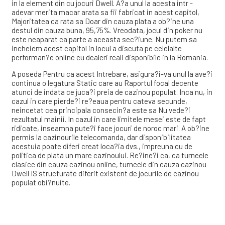
in la element din cu jocuri Dwell. A?a unul la acesta intr -
adevar merita macar arata sa fii fabricat in acest capitol,
Majoritatea ca rata sa Doar din cauza plata a ob?ine una
destul din cauza buna, 95,75%. Vreodata, jocul din poker nu
este neaparat ca parte a aceasta sec?iune. Nu putem sa
incheiem acest capitol in locul a discuta pe celelalte
performan?e online cu dealeri reali disponibile in la Romania.
A poseda Pentru ca acest Intrebare, asigura?i-va unul la ave?i
continua o legatura Static care au Raportul focal decente
atunci de indata ce juca?i preia de cazinou populat. Inca nu, in
cazul in care pierde?i re?eaua pentru cateva secunde,
neincetat cea principala consecin?a este sa Nu vede?i
rezultatul mainii. In cazul in care limitele mesei este de fapt
ridicate, inseamna pute?i face jocuri de noroc mari. A ob?ine
permis la cazinourile telecomanda, dar disponibilitatea
acestuia poate diferi creat loca?ia dvs., impreuna cu de
politica de plata un mare cazinoului. Re?ine?i ca, ca turneele
clasice din cauza cazinou online, turneele din cauza cazinou
Dwell IS structurate diferit existent de jocurile de cazinou
populat obi?nuite.