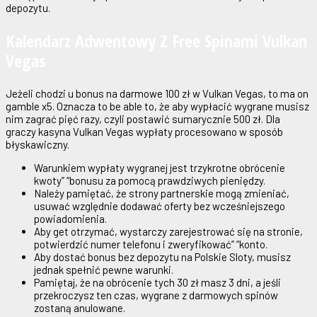
depozytu.
Kalendarz Adwentowy Z Free Spinami Vulkan
Vegas
Jeżeli chodzi u bonus na darmowe 100 zł w Vulkan Vegas, to ma on
gamble x5. Oznacza to be able to, że aby wypłacić wygrane musisz
nim zagrać pięć razy, czyli postawić sumarycznie 500 zł. Dla
graczy kasyna Vulkan Vegas wypłaty procesowano w sposób
błyskawiczny.
Warunkiem wypłaty wygranej jest trzykrotne obrócenie
kwoty” “bonusu za pomocą prawdziwych pieniędzy.
Należy pamiętać, że strony partnerskie mogą zmieniać,
usuwać względnie dodawać oferty bez wcześniejszego
powiadomienia.
Aby get otrzymać, wystarczy zarejestrować się na stronie,
potwierdzić numer telefonu i zweryfikować” “konto.
Aby dostać bonus bez depozytu na Polskie Sloty, musisz
jednak spełnić pewne warunki.
Pamiętaj, że na obrócenie tych 30 zł masz 3 dni, a jeśli
przekroczysz ten czas, wygrane z darmowych spinów
zostaną anulowane.