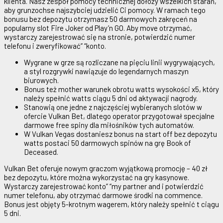
klienta. Nasz zespół pomocy technicznej dołoży wszelkich starań,
aby grunzochse najszybciej udzielić Ci pomocy. W ramach tego
bonusu bez depozytu otrzymasz 50 darmowych zakręceń na
popularny slot Fire Joker od Play’n GO. Aby move otrzymać,
wystarczy zarejestrować się na stronie, potwierdzić numer
telefonu i zweryfikować” “konto.
Wygrane w grze są rozliczane na pięciu linii wygrywających,
a styl rozgrywki nawiązuje do legendarnych maszyn
biurowych.
Bonus też mother warunek obrotu watts wysokości x5, który
należy spełnić watts ciągu 5 dni od aktywacji nagrody.
Stanowią one jedne z najczęściej wybieranych slotów w
ofercie Vulkan Bet, dlatego operator przygotował specjalne
darmowe free spiny dla miłośników tych automatów.
W Vulkan Vegas dostaniesz bonus na start off bez depozytu
watts postaci 50 darmowych spinów na grę Book of
Deceased.
Vulkan Bet oferuje nowym graczom wyjątkową promocję – 40 zł
bez depozytu, które można wykorzystać na gry kasynowe.
Wystarczy zarejestrować konto” “my partner and i potwierdzić
numer telefonu, aby otrzymać darmowe środki na commence.
Bonus jest objęty 5-krotnym wagerem, który należy spełnić t ciągu
5 dni.