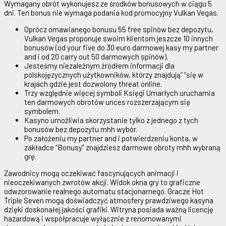
Wymagany obrót wykonujesz ze środków bonusowych w ciągu 5
dni. Ten bonus nie wymaga podania kod promocyjny Vulkan Vegas.
Oprócz omawianego bonusu 55 free spinów bez depozytu,
Vulkan Vegas proponuje swoim klientom jeszcze 10 innych
bonusów (od your five do 30 euro darmowej kasy my partner
and i od 20 carry out 50 darmowych spinów).
Jesteśmy niezależnym źródłem informacji dla
polskojęzycznych użytkowników, którzy znajdują” “się w
krajach gdzie jest dozwolony threat online.
Trzy względnie więcej symboli Księgi Umarłych uruchamia
ten darmowych obrotów unces rozszerzającym się
symbolem.
Kasyno umożliwia skorzystanie tylko z jednego z tych
bonusów bez depozytu mhh wybór.
Po założeniu my partner and i potwierdzeniu konta, w
zakładce “Bonusy” znajdziesz darmowe obroty mhh wybraną
grę.
Zawodnicy mogą oczekiwać fascynujących animacji i
nieoczekiwanych zwrotów akcji. Widok okna gry to graficzne
odwzorowanie realnego automatu stacjonarnego. Gracze Hot
Triple Seven mogą doświadczyć atmosfery prawdziwego kasyna
dzięki doskonałej jakości grafiki. Witryna posiada ważną licencję
hazardową i współpracuje wyłącznie z renomowanymi