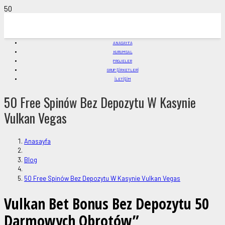
ANASAYFA
KURUMSAL
PROJELER
GRUP ŞİRKETLERİ
İLETIŞIM
50 Free Spinów Bez Depozytu W Kasynie
Vulkan Vegas
Anasayfa
Blog
50 Free Spinów Bez Depozytu W Kasynie Vulkan Vegas
Vulkan Bet Bonus Bez Depozytu 50
Darmowych Obrotów”