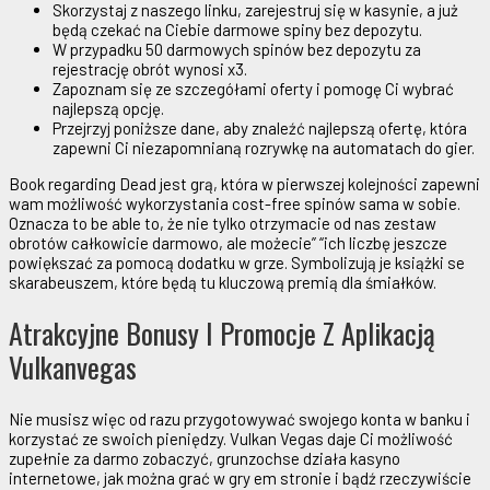
Skorzystaj z naszego linku, zarejestruj się w kasynie, a już
będą czekać na Ciebie darmowe spiny bez depozytu.
W przypadku 50 darmowych spinów bez depozytu za
rejestrację obrót wynosi x3.
Zapoznam się ze szczegółami oferty i pomogę Ci wybrać
najlepszą opcję.
Przejrzyj poniższe dane, aby znaleźć najlepszą ofertę, która
zapewni Ci niezapomnianą rozrywkę na automatach do gier.
Book regarding Dead jest grą, która w pierwszej kolejności zapewni
wam możliwość wykorzystania cost-free spinów sama w sobie.
Oznacza to be able to, że nie tylko otrzymacie od nas zestaw
obrotów całkowicie darmowo, ale możecie” “ich liczbę jeszcze
powiększać za pomocą dodatku w grze. Symbolizują je książki se
skarabeuszem, które będą tu kluczową premią dla śmiałków.
Atrakcyjne Bonusy I Promocje Z Aplikacją
Vulkanvegas
Nie musisz więc od razu przygotowywać swojego konta w banku i
korzystać ze swoich pieniędzy. Vulkan Vegas daje Ci możliwość
zupełnie za darmo zobaczyć, grunzochse działa kasyno
internetowe, jak można grać w gry em stronie i bądź rzeczywiście