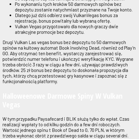
Po wykonaniu tych kroków 50 darmowych spinów bez
depozytu zostanie natychmiast przyznane na Twoje konto.
Dlatego już dziś odbierz swój VulkanVegas bonus za
rejestrację, bonus powitalny lub wybraną ofertę.
Vulkan Vegas przygotowało dla nowych graczy dwie
atrakcyjne promocje bez depozytu.
Drugi Vulkan Las vegas bonus bez depozytu to 50 darmowych
spinów na kultowy automat Book involving Dead, również od Play’n
GO. Aby otrzymać ten benefit, wystarczy zarejestrować się,
potwierdzić numer telefonu i ukończyć weryfikację KYC. Wygrane
trzeba obrócić 3 razy w ciągu a few dni, używając prawdziwych
środków. 25 zł bonus bez depozytu to doskonała propozycja dla
tych, którzy chcą przetestować gry kasynowe i zapoznać się z
funkcjonalnością platformy.
Halloweenowe Darmowe Spiny W Vulkan
Vegas
W tym przypadku Paysafecard i BLIK służą tylko do wpłat. Czas
realizacji wypłaty to od kilku godzin do a few dni roboczych.
Wartość jednego spinu t Book of Dead to 0, 70 PLN, w którym
trzeba wykonać obrót z prawdziwego salda w ciągu several dni.