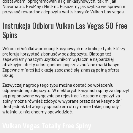
dostawcami oprogramowania i gier kasynowych, takimi jak
Novomatic, EvoPlay i NetEnt. Pokażemy jak szybko we sprawnie
pozyskać reward bez depozytu watts kasynie Vulkan Las vegas.
Instrukcja Odbioru Vulkan Las Vegas 50 Free
Spins
Wśród miłośników promocji kasynowych nie brakuje tych, którzy
preferują korzystać z bonusów bez depozytu. Dlatego też
zapewniamy naszym użytkownikom wyłącznie najbardziej
atrakcyjne oferty udostępniane poprzez zaufane marki kasyn.
Zapewne miałeś już okazję zapoznać się z naszą pełną ofertą
usług.
Zazwyczaj nagrodę tego typu można dostać po wpłaceniu
odpowiedniego depozytu. W niektórych kasynach spiny za depozyt
są proponowane wyłącznie po rejestracji, czasem depozyt za
spiny można również zdobyć w wybrane przez dane kasyno dni.
Jest jednak łatwiejszy sposób em otrzymanie takiej nagrody i
właśnie to niej chcemy opowiedzieć.
Vulkan Vegas Totally Free Spiny