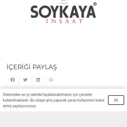
İÇERİĞİ PAYLAŞ
Son Yazılar
Sitemizden en iyi şekilde faydalanabilmeniz için çerezler
Ok
kullanılmaktadır. Bu siteye giriş yaparak çerez kullanımını kabul
TOP 10+ confiáveis
etmiş sayılıyorsunuz.
Polskie kasyna online najlepsze strony kasynowe w 2024 roku
The Most and Least Effective Ideas In casino bonuses