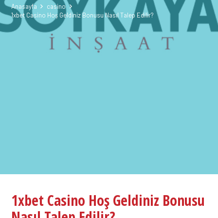
Anasayfa
casino
1xbet Casino Hoş Geldiniz Bonusu Nasıl Talep Edilir?
1xbet Casino Hoş Geldiniz Bonusu
Nasıl Talep Edilir?