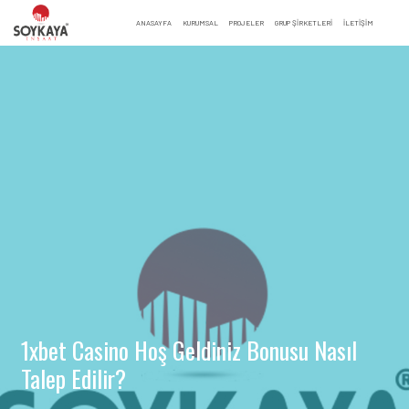
ANASAYFA
KURUMSAL
PROJELER
GRUP ŞİRKETLERİ
İLETIŞIM
1xbet Casino Hoş Geldiniz Bonusu Nasıl
Talep Edilir?