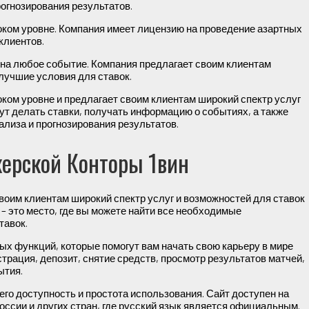
огнозирования результатов.
соком уровне. Компания имеет лицензию на проведение азартных
клиентов.
у на любое событие. Компания предлагает своим клиентам
илучшие условия для ставок.
оком уровне и предлагает своим клиентам широкий спектр услуг
гут делать ставки, получать информацию о событиях, а также
лиза и прогнозирования результатов.
ерской Конторы 1вин
своим клиентам широкий спектр услуг и возможностей для ставок
 – это место, где вы можете найти все необходимые
тавок.
х функций, которые помогут вам начать свою карьеру в мире
истрация, депозит, снятие средств, просмотр результатов матчей,
ытия.
его доступность и простота использования. Сайт доступен на
оссии и других стран, где русский язык является официальным.