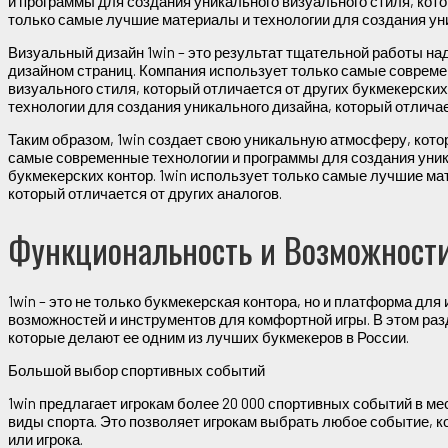
и программы для создания уникального визуального стиля, кото
только самые лучшие материалы и технологии для создания уни
Визуальный дизайн 1win – это результат тщательной работы на
дизайном страниц. Компания использует только самые совреме
визуального стиля, который отличается от других букмекерских
технологии для создания уникального дизайна, который отличае
Таким образом, 1win создает свою уникальную атмосферу, котор
самые современные технологии и программы для создания уника
букмекерских контор. 1win использует только самые лучшие ма
который отличается от других аналогов.
Функциональность и Возможности
1win – это не только букмекерская контора, но и платформа дл
возможностей и инструментов для комфортной игры. В этом ра
которые делают ее одним из лучших букмекеров в России.
Большой выбор спортивных событий
1win предлагает игрокам более 20 000 спортивных событий в мес
виды спорта. Это позволяет игрокам выбрать любое событие, ко
или игрока.