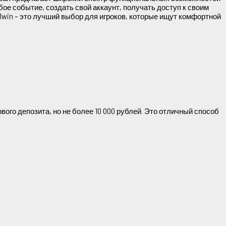
ое событие, создать свой аккаунт, получать доступ к своим
 1win – это лучший выбор для игроков, которые ищут комфортной
вого депозита, но не более 10 000 рублей. Это отличный способ