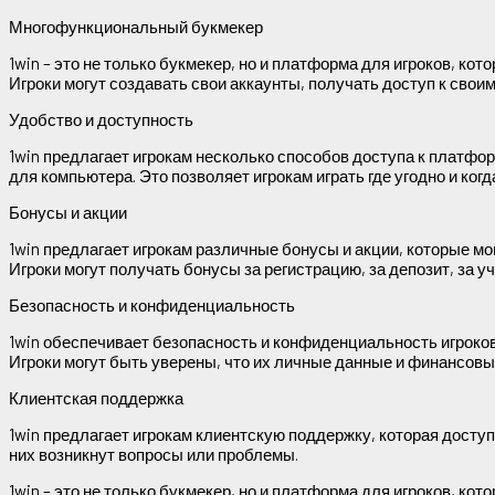
Многофункциональный букмекер
1win – это не только букмекер, но и платформа для игроков, к
Игроки могут создавать свои аккаунты, получать доступ к своим
Удобство и доступность
1win предлагает игрокам несколько способов доступа к платф
для компьютера. Это позволяет игрокам играть где угодно и когд
Бонусы и акции
1win предлагает игрокам различные бонусы и акции, которые мо
Игроки могут получать бонусы за регистрацию, за депозит, за уча
Безопасность и конфиденциальность
1win обеспечивает безопасность и конфиденциальность игроко
Игроки могут быть уверены, что их личные данные и финансов
Клиентская поддержка
1win предлагает игрокам клиентскую поддержку, которая доступ
них возникнут вопросы или проблемы.
1win – это не только букмекер, но и платформа для игроков, к