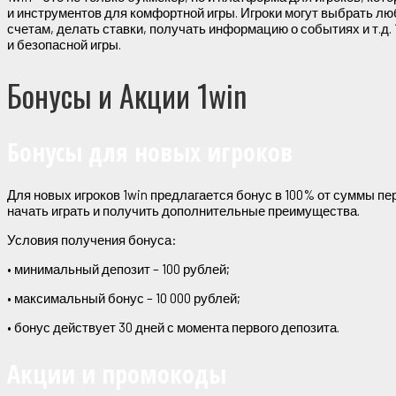
и инструментов для комфортной игры. Игроки могут выбрать люб
счетам, делать ставки, получать информацию о событиях и т.д.
и безопасной игры.
Бонусы и Акции 1win
Бонусы для новых игроков
Для новых игроков 1win предлагается бонус в 100% от суммы пер
начать играть и получить дополнительные преимущества.
Условия получения бонуса:
• минимальный депозит – 100 рублей;
• максимальный бонус – 10 000 рублей;
• бонус действует 30 дней с момента первого депозита.
Акции и промокоды