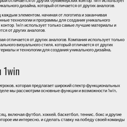
рый отличается от других букмекерских контор. 1win использует
кального дизайна, который отличается от других аналогов.
д каждым элементом, начиная от логотипа и заканчивая
нные технологии и программы для создания уникального
 контор. 1win использует только самые лучшие материалы и
тся от других аналогов.
ая отличается от других аналогов. Компания использует только
льного визуального стиля, который отличается от других
териалы и технологии для создания уникального дизайна,
 1win
я игроков, которая предлагает широкий спектр функциональных
зделе мы рассмотрим основные функции и возможности 1win,
яц, включая футбол, хоккей, баскетбол, теннис, бокс и другие
торое им интересно, и сделать ставку на победу своей команды