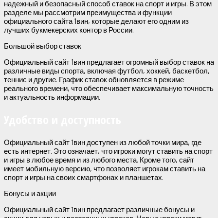
надежный и безопасный способ ставок на спорт и игры. В этом
разделе мы рассмотрим преимущества и функции
официального сайта 1вин, которые делают его одним из
лучших букмекерских контор в России.
Большой выбор ставок
Официальный сайт 1вин предлагает огромный выбор ставок на
различные виды спорта, включая футбол, хоккей, баскетбол,
теннис и другие. График ставок обновляется в режиме
реального времени, что обеспечивает максимальную точность
и актуальность информации.
Удобство и доступность
Официальный сайт 1вин доступен из любой точки мира, где
есть интернет. Это означает, что игроки могут ставить на спорт
и игры в любое время и из любого места. Кроме того, сайт
имеет мобильную версию, что позволяет игрокам ставить на
спорт и игры на своих смартфонах и планшетах.
Бонусы и акции
Официальный сайт 1вин предлагает различные бонусы и
акции для новых и постоянных игроков. Новые игроки могут