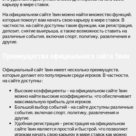
карьеру в мире ставок.
На официальном сайте 1вин можно найти множество функций,
которые помогут вам начать свою карьеру в мире ставок. В
частности, на сайте доступны такие функции, как регистрация,
депозит, снятие выигрыша, а также возможность ставить на
различные события, включая спорт, политику, развлечения и
другие.
Преимущества официального сайта 1вин
Официальный сайт 1вин имеет несколько преимуществ,
которые делают его популярным среди игроков. В частности,
на сайте доступны:
Высокие коэффициенты – на официальном сайте 1вин
можно найти высокие коэффициенты, что обеспечивает
максимальную прибыль для игроков.
Большой выбор событий – на сайте доступны различные
события, включая спорт, политику, развлечения и
другие.
Удобная регистрация – регистрация на официальном
сайте 1вин является простой и быстрой, что позволяет
игрокам начать свою карьеру в мире ставок как можно