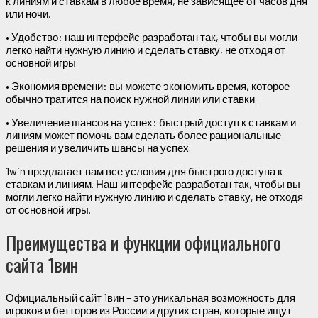
к линиям и ставкам в любое время, не зависящее от часов дня
или ночи.
• Удобство: наш интерфейс разработан так, чтобы вы могли
легко найти нужную линию и сделать ставку, не отходя от
основной игры.
• Экономия времени: вы можете экономить время, которое
обычно тратится на поиск нужной линии или ставки.
• Увеличение шансов на успех: быстрый доступ к ставкам и
линиям может помочь вам сделать более рациональные
решения и увеличить шансы на успех.
1win предлагает вам все условия для быстрого доступа к
ставкам и линиям. Наш интерфейс разработан так, чтобы вы
могли легко найти нужную линию и сделать ставку, не отходя
от основной игры.
Преимущества и функции официального
сайта 1вин
Официальный сайт 1вин – это уникальная возможность для
игроков и бетторов из России и других стран, которые ищут