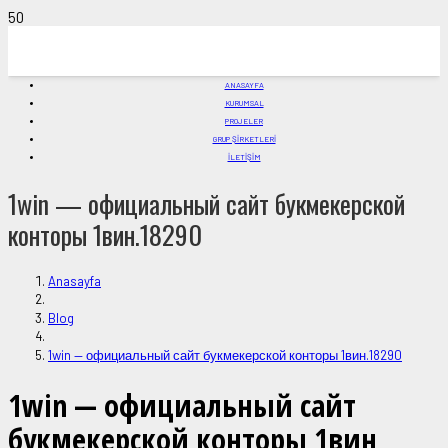
ANASAYFA
KURUMSAL
PROJELER
GRUP ŞİRKETLERİ
İLETIŞIM
1win — официальный сайт букмекерской
конторы 1вин.18290
Anasayfa
Blog
1win — официальный сайт букмекерской конторы 1вин.18290
1win — официальный сайт
букмекерской конторы 1вин