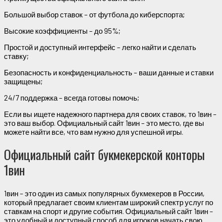
Большой выбор ставок – от футбола до киберспорта;
Высокие коэффициенты – до 95%;
Простой и доступный интерфейс – легко найти и сделать
ставку;
Безопасность и конфиденциальность – ваши данные и ставки
защищены;
24/7 поддержка – всегда готовы помочь;
Если вы ищете надежного партнера для своих ставок, то 1вин –
это ваш выбор. Официальный сайт 1вин – это место, где вы
можете найти все, что вам нужно для успешной игры.
Официальный сайт букмекерской конторы
1вин
1вин – это один из самых популярных букмекеров в России,
который предлагает своим клиентам широкий спектр услуг по
ставкам на спорт и другие события. Официальный сайт 1вин –
это удобный и доступный способ для игроков начать свою