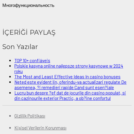
Многофункциональность
İÇERİĞİ PAYLAŞ
Son Yazılar
TOP 10+ confiáveis
Polskie kasyna online najlepsze strony kasynowe w 2024
roku
The Most and Least Effective Ideas In casino bonuses
Neted este evident lin, oferindu-va actualizari regulate De
asemenea, ?i remedieri rapide Cand sunt esen?iale
Lucru bun despre ?ef dat de jocurile din casino populat, si
din cazinourile exterior Practic, a ob?ine confortul
Gizlilik Politikası
Kişisel Verilerin Korunması