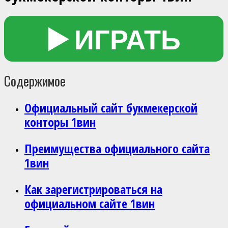
▶️ ИГРАТЬ
Содержимое
Официальный сайт букмекерской
конторы 1вин
Преимущества официального сайта
1вин
Как зарегистрироваться на
официальном сайте 1вин