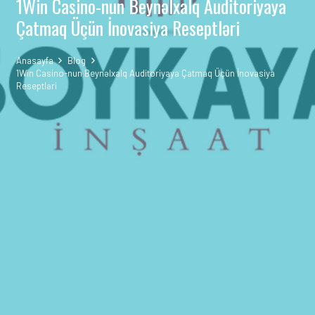
1Win Casino-nun Beynəlxalq Auditoriyaya
Çatmaq Üçün İnovasiya Reseptləri
Anasayfa
Blog
1Win Casino-nun Beynəlxalq Auditoriyaya Çatmaq Üçün İnovasiya
Reseptləri