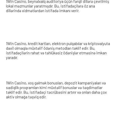
1Win Casino, beynəlxalq auditoriya üçün fərqli dillərə çevrilmiş
lokal məzmunlar yaratmışdır. Bu, istifadəçilərə öz ana
dillərində xidmətlərdən istifadə imkanı verir.
1Win Casino-da hansı ödəniş metodları
mövcuddur?
1Win Casino, kredit kartları, elektron pulqabılar və kriptovalyuta
daxil olmaqla müxtəlif ödəniş metodları təklif edir. Bu,
istifadəçilərin rahat və təhlükəsiz ödənişlər etməsinə imkan
yaradır.
1Win Casino hansı bonuslar təklif edir?
1Win Casino, xoş gəlmək bonusları, depozit kampaniyaları və
sadiqlik proqramları kimi müxtəlif bonuslar və təqdimatlar
təklif edir. Bu, istifadəçi təcrübəsini artırır və onları daha çox
aktiv olmağa təşviq edir.
1Win Casino-nun ən populyar oyunları