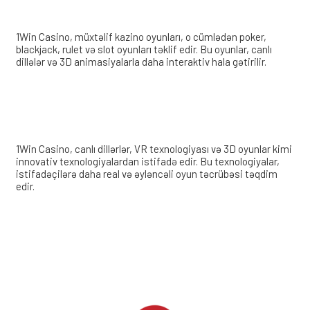
hansılardır?
1Win Casino, müxtəlif kazino oyunları, o cümlədən poker,
blackjack, rulet və slot oyunları təklif edir. Bu oyunlar, canlı
dillələr və 3D animasiyalarla daha interaktiv hala gətirilir.
1Win Casino hansı texnologiyalardan
istifadə edir?
1Win Casino, canlı dillərlər, VR texnologiyası və 3D oyunlar kimi
innovativ texnologiyalardan istifadə edir. Bu texnologiyalar,
istifadəçilərə daha real və əyləncəli oyun təcrübəsi təqdim
edir.