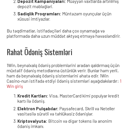
Depozit Kampaniyaları:
Müəyyən vaxtlarda artırılmış
depozit məbləğləri.
Sadiqlik Proqramları:
Müntəzəm oyunçular üçün
xüsusi imtiyazlar.
Bu təqdimatlar, istifadəçiləri daha çox oynamağa və
platformada daha uzun müddət aktyəq etməyə həvəsləndirir.
Rahat Ödəniş Sistemləri
1Win, beynəlxalq ödəniş problemlərini aradan qaldırmaq üçün
müxtəlif ödəniş metodlarına üstünlük verir. Bunlar həm yerli,
həm də beynəlxalq ödəniş sistemlərini əhatə edir. 1Win
Casino-nun istifadə etdiyi ödəniş sistemləri aşağıdakılardır:
1
Win giriş
Kredit Kartları:
Visa, MasterCard kimi populyar kredit
kartı ilə ödəniş.
Elektron Pulqabılar:
Paysafecard, Skrill və Neteller
vasitəsilə sürətli və təhlükəsiz ödənişlər.
Kriptovalyuta:
Bitcoin və digər tokens ilə anonim
ödəniş imkanı.