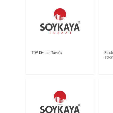
TOP 10+ confiáveis
Polsk
stro