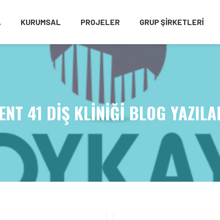
A
KURUMSAL
PROJELER
GRUP ŞİRKETLERİ
ENT 41 DİŞ KLİNİĞİ BLOG YAZILA