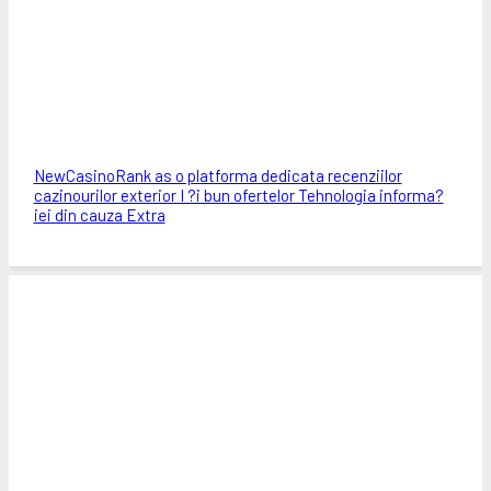
NewCasinoRank as o platforma dedicata recenziilor
cazinourilor exterior I ?i bun ofertelor Tehnologia informa?
iei din cauza Extra