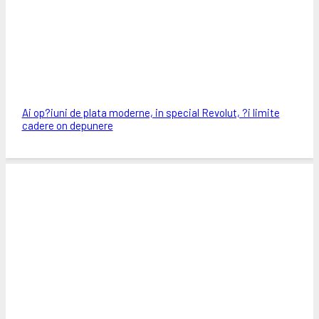
Ai op?iuni de plata moderne, in special Revolut, ?i limite
cadere on depunere