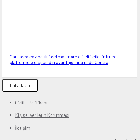
Cautarea cazinoului cel mai mare a fi dificila, intrucat
platformele dispun din avantaje insa si de Contra
Daha fazla
Gizlilik Politikası
Kişisel Verilerin Korunması
İletişim