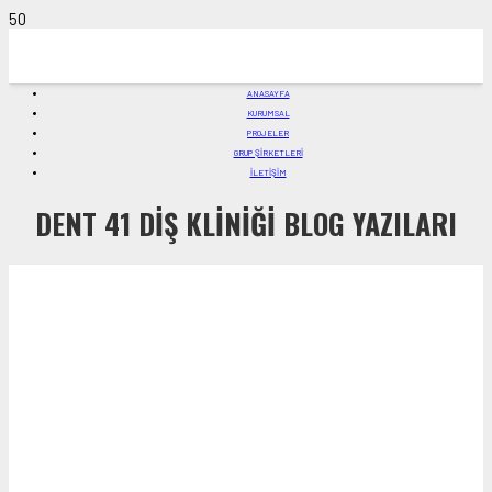
ANASAYFA
KURUMSAL
PROJELER
GRUP ŞİRKETLERİ
İLETIŞIM
DENT 41 DİŞ KLİNİĞİ BLOG YAZILARI