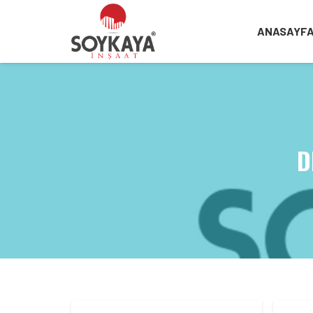
ANASAYF
D