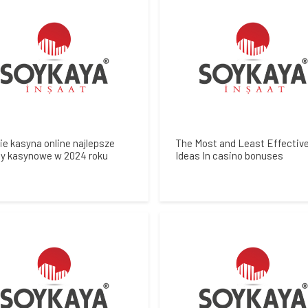
ie kasyna online najlepsze
The Most and Least Effectiv
ny kasynowe w 2024 roku
Ideas In casino bonuses