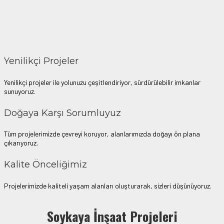
Yenilikçi Projeler
Yenilikçi projeler ile yolunuzu çeşitlendiriyor, sürdürülebilir imkanlar
sunuyoruz.
Doğaya Karşı Sorumluyuz
Tüm projelerimizde çevreyi koruyor, alanlarımızda doğayı ön plana
çıkarıyoruz.
Kalite Önceliğimiz
Projelerimizde kaliteli yaşam alanları oluşturarak, sizleri düşünüyoruz.
Denemek için hemen
plinko demo oyna
– risksiz eğlence seni bekliyor.
Soykaya İnşaat Projeleri