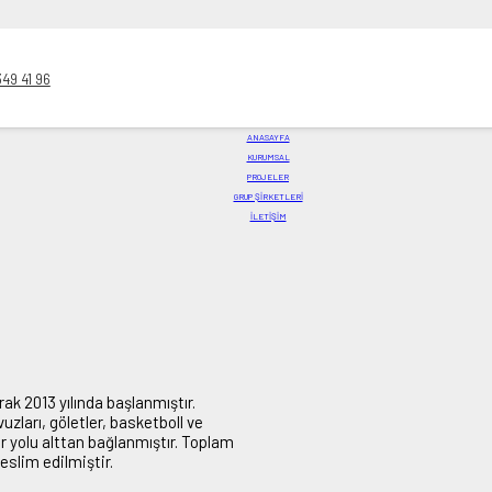
349 41 96
ANASAYFA
KURUMSAL
PROJELER
GRUP ŞİRKETLERİ
İLETIŞIM
k 2013 yılında başlanmıştır.
zları, göletler, basketboll ve
ar yolu alttan bağlanmıştır. Toplam
slim edilmiştir.