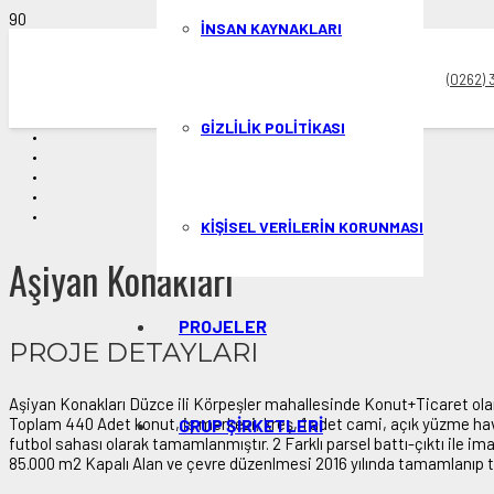
İNSAN KAYNAKLARI
(0262) 
GIZLILIK POLITIKASI
KIŞISEL VERILERIN KORUNMASI
Aşiyan Konakları
PROJELER
PROJE DETAYLARI
Aşiyan Konakları Düzce ili Körpeşler mahallesinde Konut+Ticaret olara
Toplam 440 Adet konut, iş merkezi, kreş, 1 adet cami, açık yüzme havu
GRUP ŞİRKETLERİ
futbol sahası olarak tamamlanmıştır. 2 Farklı parsel battı-çıktı ile im
85.000 m2 Kapalı Alan ve çevre düzenlmesi 2016 yılında tamamlanıp te