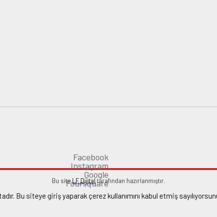
Facebook
Instagram
Google
Bu site
LF Dijital
tarafından hazırlanmıştır.
Foursquare
adır. Bu siteye giriş yaparak çerez kullanımını kabul etmiş sayılıyorsun