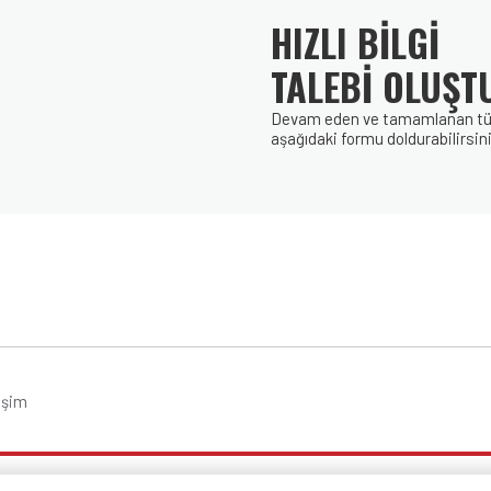
HIZLI BİLGİ
TALEBİ OLUŞT
Devam eden ve tamamlanan tüm p
aşağıdaki formu doldurabilirsini
tişim
Bu site
LF Dijital
tarafından hazırlanmıştır.