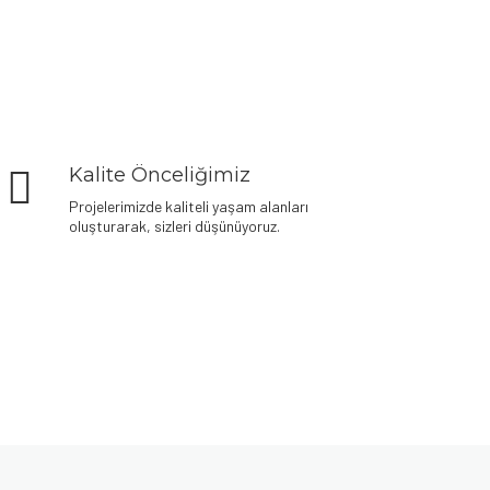
Kalite Önceliğimiz
Projelerimizde kaliteli yaşam alanları
oluşturarak, sizleri düşünüyoruz.
Denemek için hemen
plinko demo oyna
– risksiz eğlence
seni bekliyor.