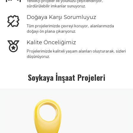
Yenilikçi projeler ile yolunuzu çeşitlendiriyor,
sürdürülebilir imkanlar sunuyoruz.
Doğaya Karşı Sorumluyuz
Tüm projelerimizde çevreyi koruyor, alanlarımızda
doğayı ön plana çıkarıyoruz.
Kalite Önceliğimiz
Projelerimizde kaliteli yaşam alanları oluşturarak, sizleri
düşünüyoruz.
Denemek için hemen
plinko demo oyna
– risksiz eğlence seni
bekliyor.
Soykaya İnşaat Projeleri