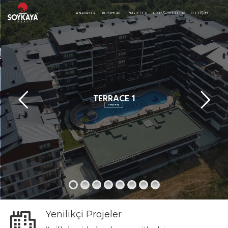
ANASAYFA
KURUMSAL
PROJELER
GRUP ŞİRKETLERİ
İLETIŞIM
TERRACE 1
Detaylı Bilgi
Yenilikçi Projeler