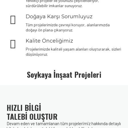
Yenilikçi projeler ile yolunuzu çeşitlendiriyor,
sürdürülebilir imkanlar sunuyoruz.
Doğaya Karşı Sorumluyuz
Tüm projelerimizde çevreyi koruyor, alanlarımızda
doğayı ön plana çıkarıyoruz.
Kalite Önceliğimiz
Projelerimizde kaliteli yaşam alanları oluşturarak, sizleri
düşünüyoruz.
Denemek için hemen
plinko demo oyna
– risksiz eğlence seni
bekliyor.
Soykaya İnşaat Projeleri
HIZLI BİLGİ
TALEBİ OLUŞTUR
Devam eden ve tamamlanan tüm projelerimiz hakkında detaylı