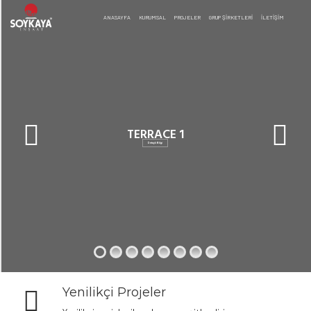
ANASAYFA
KURUMSAL
PROJELER
GRUP ŞİRKETLERİ
İLETIŞIM
TERRACE 1
Detaylı Bilgi
Yenilikçi Projeler