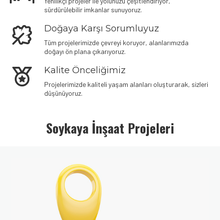
Yenilikçi projeler ile yolunuzu çeşitlendiriyor,
sürdürülebilir imkanlar sunuyoruz.
Doğaya Karşı Sorumluyuz
Tüm projelerimizde çevreyi koruyor, alanlarımızda
doğayı ön plana çıkarıyoruz.
Kalite Önceliğimiz
Projelerimizde kaliteli yaşam alanları oluşturarak, sizleri
düşünüyoruz.
Denemek için hemen
plinko demo oyna
– risksiz eğlence seni
bekliyor.
Soykaya İnşaat Projeleri