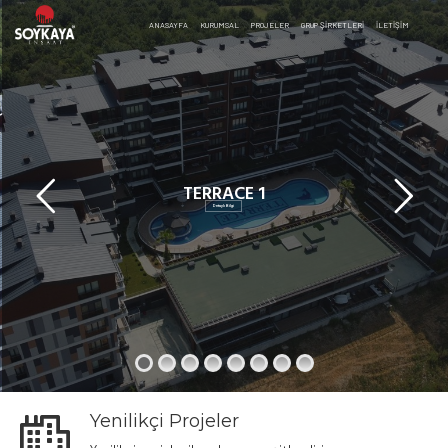
ANASAYFA
KURUMSAL
PROJELER
GRUP ŞİRKETLERİ
İLETIŞIM
TERRACE 1
Detaylı Bilgi
Yenilikçi Projeler