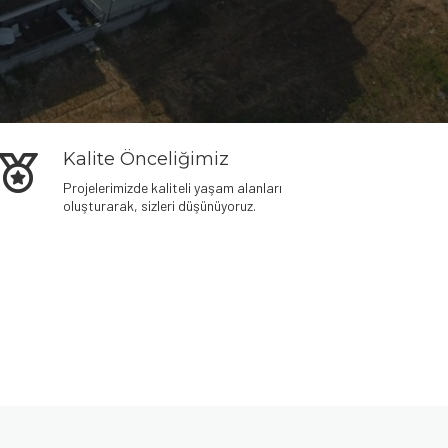
Kalite Önceliğimiz
Projelerimizde kaliteli yaşam alanları
oluşturarak, sizleri düşünüyoruz.
Denemek için hemen
plinko demo oyna
– risksiz eğlence
seni bekliyor.