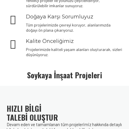
Yenilikçi projeler ile yolunuzu çeşitlendiriyor,
sürdürülebilir imkanlar sunuyoruz.
Doğaya Karşı Sorumluyuz
Tüm projelerimizde çevreyi koruyor, alanlarımızda
doğayı ön plana çıkarıyoruz.
Kalite Önceliğimiz
Projelerimizde kaliteli yaşam alanları oluşturarak, sizleri
düşünüyoruz.
Denemek için hemen
plinko demo oyna
– risksiz eğlence seni
bekliyor.
Soykaya İnşaat Projeleri
HIZLI BİLGİ
TALEBİ OLUŞTUR
Devam eden ve tamamlanan tüm projelerimiz hakkında detaylı