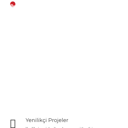
ANASAYFA
KURUMSAL
PROJELER
GRUP ŞİRKETLERİ
İLETIŞIM
Yenilikçi Projeler