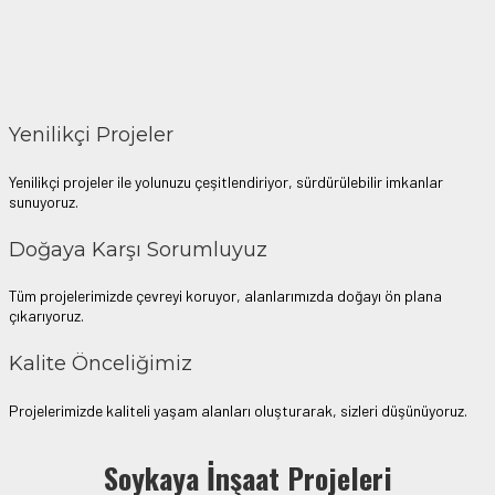
Yenilikçi Projeler
Yenilikçi projeler ile yolunuzu çeşitlendiriyor, sürdürülebilir imkanlar
sunuyoruz.
Doğaya Karşı Sorumluyuz
Tüm projelerimizde çevreyi koruyor, alanlarımızda doğayı ön plana
çıkarıyoruz.
Kalite Önceliğimiz
Projelerimizde kaliteli yaşam alanları oluşturarak, sizleri düşünüyoruz.
Denemek için hemen
plinko demo oyna
– risksiz eğlence seni bekliyor.
Soykaya İnşaat Projeleri