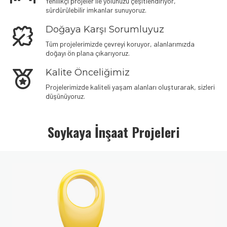
Yenilikçi projeler ile yolunuzu çeşitlendiriyor,
sürdürülebilir imkanlar sunuyoruz.
Doğaya Karşı Sorumluyuz
Tüm projelerimizde çevreyi koruyor, alanlarımızda
doğayı ön plana çıkarıyoruz.
Kalite Önceliğimiz
Projelerimizde kaliteli yaşam alanları oluşturarak, sizleri
düşünüyoruz.
Denemek için hemen
plinko demo oyna
– risksiz eğlence seni
bekliyor.
Soykaya İnşaat Projeleri