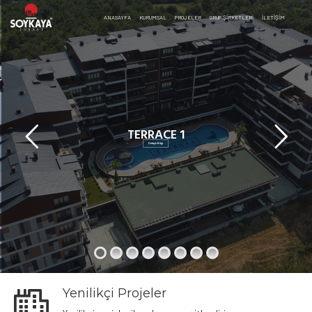
ANASAYFA
KURUMSAL
PROJELER
GRUP ŞİRKETLERİ
İLETIŞIM
TERRACE 1
Detaylı Bilgi
Yenilikçi Projeler