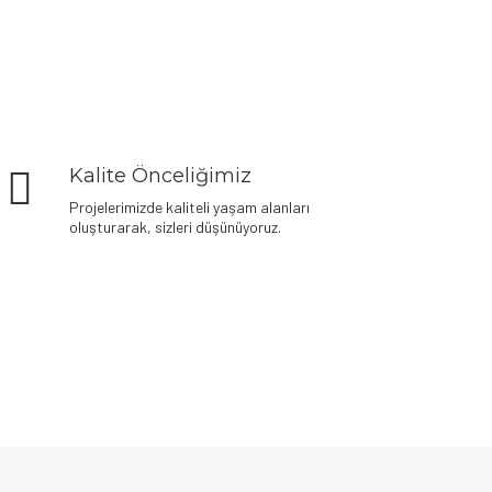
Kalite Önceliğimiz
Projelerimizde kaliteli yaşam alanları
oluşturarak, sizleri düşünüyoruz.
Denemek için hemen
plinko demo oyna
– risksiz eğlence
seni bekliyor.