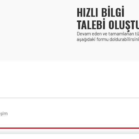
HIZLI BİLGİ
TALEBİ OLUŞT
Devam eden ve tamamlanan tüm p
aşağıdaki formu doldurabilirsini
tişim
Bu site
LF Dijital
tarafından hazırlanmıştır.