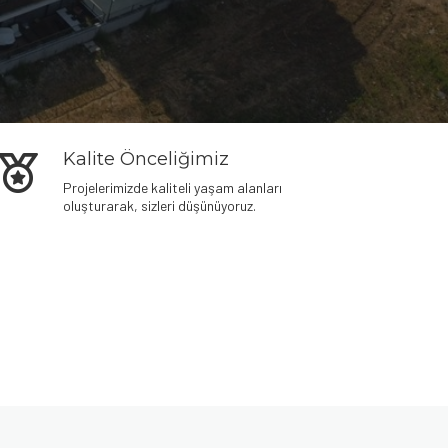
Kalite Önceliğimiz
Projelerimizde kaliteli yaşam alanları
oluşturarak, sizleri düşünüyoruz.
Denemek için hemen
plinko demo oyna
– risksiz eğlence
seni bekliyor.