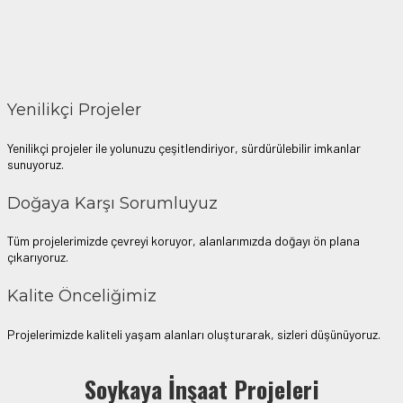
Yenilikçi Projeler
Yenilikçi projeler ile yolunuzu çeşitlendiriyor, sürdürülebilir imkanlar
sunuyoruz.
Doğaya Karşı Sorumluyuz
Tüm projelerimizde çevreyi koruyor, alanlarımızda doğayı ön plana
çıkarıyoruz.
Kalite Önceliğimiz
Projelerimizde kaliteli yaşam alanları oluşturarak, sizleri düşünüyoruz.
Denemek için hemen
plinko demo oyna
– risksiz eğlence seni bekliyor.
Soykaya İnşaat Projeleri