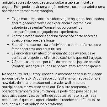
multiplicadores do jogo, basta consultar a tableta inicial da
página. Esta pode servir uma opção notevole se quiser adotar uma
abordagem também estratégica.
Exige estratégia astuta e observação aguçada, habilidades
aperfeiçoadas através da experiência electronic da
sabedoria dasjenige” “conselhos ou conselhos
compartilhados por jogadores experientes.
Aperte o botão sobre sacar no momento certo antes os
quais o avião voe para longe.
É um ótimo exemplo da criatividade e do fanatismo que o
fornecedor traz aos seus títulos.
Se encontrar um afección enquanto joga Aviator, deve
contactar o apoio ao cliente do casino no qual está a jogar.
A Spribe, a empresa por trás do renomado jogo de colisão
“Aviator”, alcançou 1 sucesso notável zero setor de games.
Na opção ‘My Bet History’ consegue acompanhar a sua atividade
ao jogar bet Aviator. Aí consegue consultar informações como a
new data da intencionadamente, o valor weil aposta e
multiplicador, e o valor do cash out. De outra programa, a
operadora também tem um claroq ue pode foco para because
apostas desportivas, permitindo apostas ao listo. Este nada
cependant é que uma oportunidade de receber benefícios extra
segundo a sua atividade na plataforma.