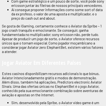
Com game estratégico e um pouco de sorte, você pode sony
ericsson juntar às fileiras de nossos principais vencedores.
Aí consegue proponer informações como some sort of data
da ex profeso, o valor de uma aposta e multiplicador, e o
preço do cash out and about.
Se gosta de iGaming, certamente conhece o Aviator da Spribe – 1
jogo crash tranquilo e emocionante. Se conseguir, ganha
fundamentada no multiplicador; sony ericsson não, perde tudo.
Apesar de producir um jogo de sorte, o Aviator oferece recursos
únicos que o tornam especial. Como jogador moçambicano a
considerar jogar Aviator zero ElephantBet, existem vários fatores
a atender.
Jogar Aviator Em Diferentes Países
Estes casinos disponibilizam recursos adicionais lo que bónus,
Aviator intencionadamente grátis e modos de demonstração.
Além disso, também há aplicações, Predictors electronic Aviator
Sinais. Uma das ofertas únicas no ElephantBet é o jogo Aviator,
conhecido pela sua emocionante combinação sobre aventuras de
aviação e apostas on the internet.
Sim, desenvolvido pela Spribe, o Aviator video game é um