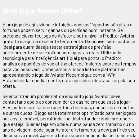
Onde Jogar Aviator Online?
É um jogo de agitazione e intuição, onde as” “apostas são altas e
fortunas podem servir ganhas ou perdidas num instante. Se
pretende elevar teu jogo no Aviator a outro nível, o Preditor Aviator
gratuito é alguma excelente ferramenta. Disponível sem custos, é
ideal para quem deseja testar estratégias de previsão
anteriormente de se explicar com apostas reais. Utilizando
tecnologia para inteligência artificial para ponta, o Preditor
analisa os padrões de voo at the oferece insights sobre os tempos
para voo possíveis. Começamos a nossa lista de plataformas
apresentando o jogo de Aviator Moçambique com a 1Win.
Estabelecida mundialmente, esta operadora destaca-se pela sua
oferta.
Se encontrar um problematica enquanto joga Aviator, deve
contactar o apoio ao consumidor do casino em que está a jogar.
Eles podem auxiliar com questões técnicas, consultas de contas
e outros dudas. O jogo está totalmente optimizado para ser jogado
not any telemóvel, permitindo-lhe desfrutar dele onde pretende
que esteja. Quer esteja em odaie, numa pausa zero trabalho ou no
ano de viagem, pode jogar Aviator diretamente a new partir do seu
dispositivo móvel. Aperte o botão sobre sacar no dia certo antes la