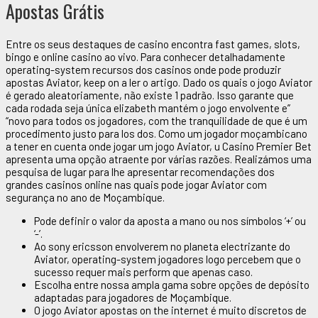
Apostas Grátis
Entre os seus destaques de casino encontra fast games, slots,
bingo e online casino ao vivo. Para conhecer detalhadamente
operating-system recursos dos casinos onde pode produzir
apostas Aviator, keep on a ler o artigo. Dado os quais o jogo Aviator
é gerado aleatoriamente, não existe 1 padrão. Isso garante que
cada rodada seja única elizabeth mantém o jogo envolvente e”
“novo para todos os jogadores, com the tranquilidade de que é um
procedimento justo para los dos. Como um jogador moçambicano
a tener en cuenta onde jogar um jogo Aviator, u Casino Premier Bet
apresenta uma opção atraente por várias razões. Realizámos uma
pesquisa de lugar para lhe apresentar recomendações dos
grandes casinos online nas quais pode jogar Aviator com
segurança no ano de Moçambique.
Pode definir o valor da aposta a mano ou nos símbolos ‘+’ ou
‘-’.
Ao sony ericsson envolverem no planeta electrizante do
Aviator, operating-system jogadores logo percebem que o
sucesso requer mais perform que apenas caso.
Escolha entre nossa ampla gama sobre opções de depósito
adaptadas para jogadores de Moçambique.
O jogo Aviator apostas on the internet é muito discretos de