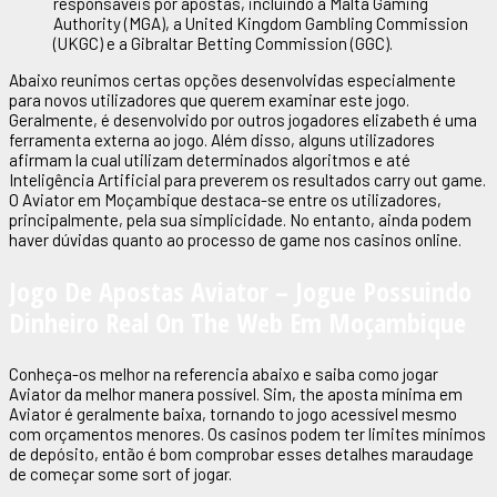
responsáveis por apostas, incluindo a Malta Gaming
Authority (MGA), a United Kingdom Gambling Commission
(UKGC) e a Gibraltar Betting Commission (GGC).
Abaixo reunimos certas opções desenvolvidas especialmente
para novos utilizadores que querem examinar este jogo.
Geralmente, é desenvolvido por outros jogadores elizabeth é uma
ferramenta externa ao jogo. Além disso, alguns utilizadores
afirmam la cual utilizam determinados algoritmos e até
Inteligência Artificial para preverem os resultados carry out game.
O Aviator em Moçambique destaca-se entre os utilizadores,
principalmente, pela sua simplicidade. No entanto, ainda podem
haver dúvidas quanto ao processo de game nos casinos online.
Jogo De Apostas Aviator – Jogue Possuindo
Dinheiro Real On The Web Em Moçambique
Conheça-os melhor na referencia abaixo e saiba como jogar
Aviator da melhor manera possível. Sim, the aposta mínima em
Aviator é geralmente baixa, tornando to jogo acessível mesmo
com orçamentos menores. Os casinos podem ter limites mínimos
de depósito, então é bom comprobar esses detalhes maraudage
de começar some sort of jogar.