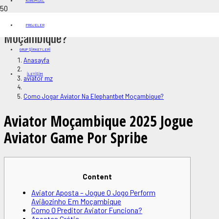
KURUMSAL
Como Jogar Aviator Na Elephantbet
PROJELER
Moçambique?
GRUP ŞİRKETLERİ
Anasayfa
İLETIŞIM
aviator mz
Como Jogar Aviator Na Elephantbet Moçambique?
Aviator Moçambique 2025 Jogue
Aviator Game Por Spribe
Content
Aviator Aposta – Jogue O Jogo Perform
Aviãozinho Em Moçambique
Como O Preditor Aviator Funciona?