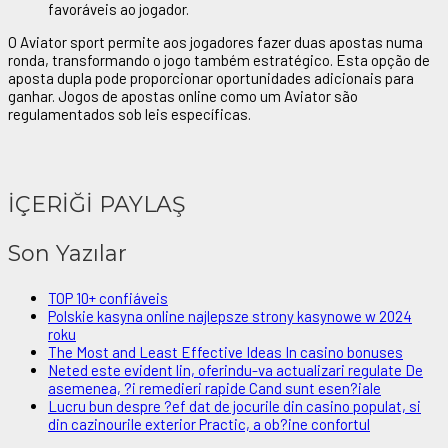
favoráveis ao jogador.
O Aviator sport permite aos jogadores fazer duas apostas numa
ronda, transformando o jogo também estratégico. Esta opção de
aposta dupla pode proporcionar oportunidades adicionais para
ganhar. Jogos de apostas online como um Aviator são
regulamentados sob leis específicas.
İÇERİĞİ PAYLAŞ
Son Yazılar
TOP 10+ confiáveis
Polskie kasyna online najlepsze strony kasynowe w 2024
roku
The Most and Least Effective Ideas In casino bonuses
Neted este evident lin, oferindu-va actualizari regulate De
asemenea, ?i remedieri rapide Cand sunt esen?iale
Lucru bun despre ?ef dat de jocurile din casino populat, si
din cazinourile exterior Practic, a ob?ine confortul