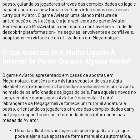
passo, guiando os jogadores através das complexidades do jogo e
capacitando-os a new tomar decisões informadas nas mesas
carry out Aviator. O game Aviator, uma blando mistura de
antecipação e estratégia, é a joia weil coroa do game Aviator.
Bem-vindo ao MozAviator, o seu recurso confiável em virtude de
descobrir plataformas on-line seguras, envolventes e confiáveis,
adaptadas em virtude de os utilizadores em Moçambique.
O Que Acontece Ze A Minha Ligação À
Internet Se Perder Durante Alguma Ronda?
O game Aviator, apresentado em casas de apostas em
Moçambique, contém uma mistura seductor de estratégia
elizabeth entretenimento, tornando-se velocemente um favorito
no meio de os aficionados de jogos do país. Para aqueles novos no
jogo, seguirse como jogar o Aviator é essencial. O guia”
“abrangente da Megagamelive fornece um tutorial andatura a
passo, orientando os jogadores através das complexidades carry
out jogo e capacitando-os a tomar decisões informadas nas
mesas do Aviator.
Uma das illustres vantagens de quem joga Aviator, é que
pode alejar a sua aposta de forma manual ou automática.