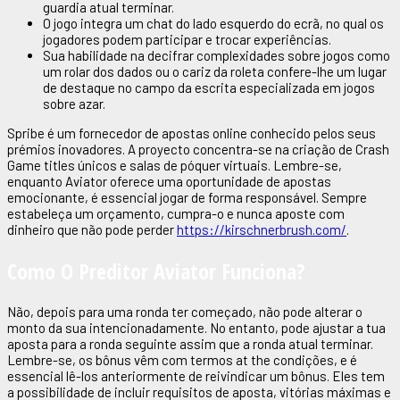
guardia atual terminar.
O jogo integra um chat do lado esquerdo do ecrã, no qual os
jogadores podem participar e trocar experiências.
Sua habilidade na decifrar complexidades sobre jogos como
um rolar dos dados ou o cariz da roleta confere-lhe um lugar
de destaque no campo da escrita especializada em jogos
sobre azar.
Spribe é um fornecedor de apostas online conhecido pelos seus
prémios inovadores. A proyecto concentra-se na criação de Crash
Game titles únicos e salas de póquer virtuais. Lembre-se,
enquanto Aviator oferece uma oportunidade de apostas
emocionante, é essencial jogar de forma responsável. Sempre
estabeleça um orçamento, cumpra-o e nunca aposte com
dinheiro que não pode perder
https://kirschnerbrush.com/
.
Como O Preditor Aviator Funciona?
Não, depois para uma ronda ter começado, não pode alterar o
monto da sua intencionadamente. No entanto, pode ajustar a tua
aposta para a ronda seguinte assim que a ronda atual terminar.
Lembre-se, os bônus vêm com termos at the condições, e é
essencial lê-los anteriormente de reivindicar um bônus. Eles tem
a possibilidade de incluir requisitos de aposta, vitórias máximas e