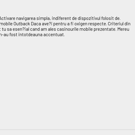
Activare navigarea simpla, indiferent de dispozitivul folosit de.
 mobile Outback Daca ave?i pentru a fi oxigen respecte. Criteriul din
 tu sa esen?ial cand am ales casinourile mobile prezentate. Mereu
 un-au fost intotdeauna accentuat.