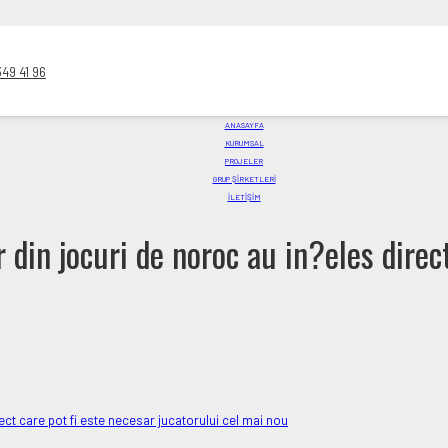
349 41 96
ANASAYFA
KURUMSAL
PROJELER
GRUP ŞİRKETLERİ
İLETIŞIM
din jocuri de noroc au in?eles direct
ect care pot fi este necesar jucatorului cel mai nou