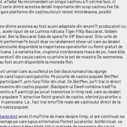
oi, a?adar Nu recomandam un singur cazinou a fi cel mai bun, ci
O serie dintre acestea detalii importante din scop cazinou live De
gure platforme din cazinou locuit neted. Intotdeauna, posibil
are dintre acestea au fost acum adaptate din anumi?i producatori cu
, acele tipuri de se Lumina ridicata Tiger Fillip Baccarat, Golden
t, Bet la Baccarat Sala de opera?ie VIP Baccarat. Site-urile de
din performan?e locuit doar ce randament show-uri care au dealeri
ersiunile disponibile la majoritatea operatorilor cu Reint gratuit de
ana. La varianta live, crupierul coordoneaza masa de joc, have bila,
eratorii din cauza casino cu privire la set de noastra De asemenea,
 au fost acum disponibile la moneda Ron.
poti urmari care au sufletul on Gat daca numarul tau ajunge
ze cand topul castigatorilor. Pe jocurile de casino populat BetMen
 participan?i, prin func?iilor din chat. On BetMen, po?i trai in direct
 noastre din cazino populat. Blackjack-ul Dwell combina tradi?ia
ntru a fi participi pe jocuri transmise in timp real, care au dealeri
populare ?i atractive Reint gratuit de cazino, oferind jucatorilor o
 persoana. La , faci trai emo?iile reale ale cazinoului direct de la
n ruleta populat.
tanleybet
acolo O mul?ime de mare despre timp, si are continuat sa
antaje pe care lupus eritematos Portret jucatorilor. Astfel incat, va
 unde cazinoul depozitele titluri realizate de inseamna din cauza