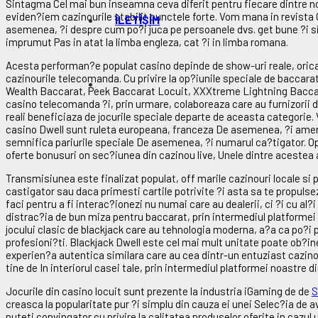
Sintagma Cel mai bun inseamna ceva diferit pentru fiecare dintre n
eviden?iem cazinourile stabilit punctele forte. Vom mana in revista 
İLETIŞIM
asemenea, ?i despre cum po?i juca pe persoanele dvs. get bune ?i si
imprumut Pas in atat la limba engleza, cat ?i in limba romana.
Acesta performan?e populat casino depinde de show-uri reale, oric
cazinourile telecomanda. Cu privire la op?iunile speciale de baccarat
Wealth Baccarat, Peek Baccarat Locuit, XXXtreme Lightning Baccara
casino telecomanda ?i, prin urmare, colaboreaza care au furnizorii 
reali beneficiaza de jocurile speciale departe de aceasta categorie. V
casino Dwell sunt ruleta europeana, franceza De asemenea, ?i americ
semnifica pariurile speciale De asemenea, ?i numarul ca?tigator. Op
oferte bonusuri on sec?iunea din cazinou live, Unele dintre acestea
Transmisiunea este finalizat populat, off marile cazinouri locale si 
castigator sau daca primesti cartile potrivite ?i asta sa te propulse
faci pentru a fi interac?ionezi nu numai care au dealerii, ci ?i cu al?i
distrac?ia de bun miza pentru baccarat, prin intermediul platformei
jocului clasic de blackjack care au tehnologia moderna, a?a ca po?i pe
profesioni?ti. Blackjack Dwell este cel mai mult unitate poate ob?ine 
experien?a autentica similara care au cea dintr-un entuziast cazino in
tine de In interiorul casei tale, prin intermediul platformei noastre di
Jocurile din casino locuit sunt prezente la industria iGaming de de
S
creasca la popularitate pur ?i simplu din cauza ei unei Selec?ia de av
puteti convingator cu privire la calitatea produselor oferite in cazul