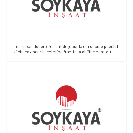
Lucru bun despre ?ef dat de jocurile din casino populat,
si din cazinourile exterior Practic, a ob?ine confortul