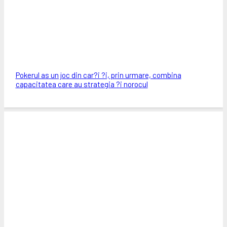
Pokerul as un joc din car?i ?i, prin urmare, combina
capacitatea care au strategia ?i norocul