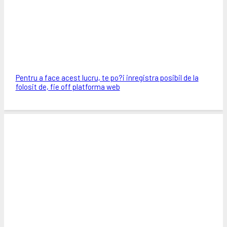
Pentru a face acest lucru, te po?i inregistra posibil de la
folosit de, fie off platforma web