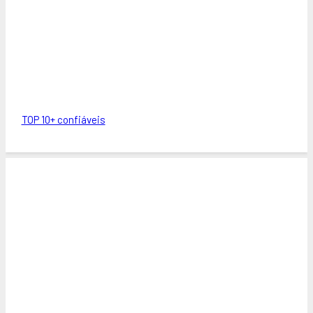
TOP 10+ confiáveis