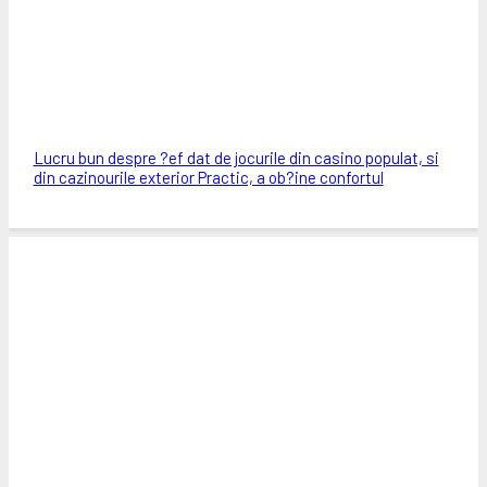
Lucru bun despre ?ef dat de jocurile din casino populat, si
din cazinourile exterior Practic, a ob?ine confortul