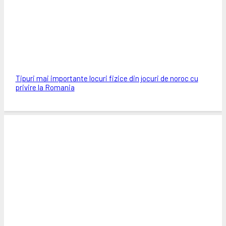
Tipuri mai importante locuri fizice din jocuri de noroc cu
privire la Romania