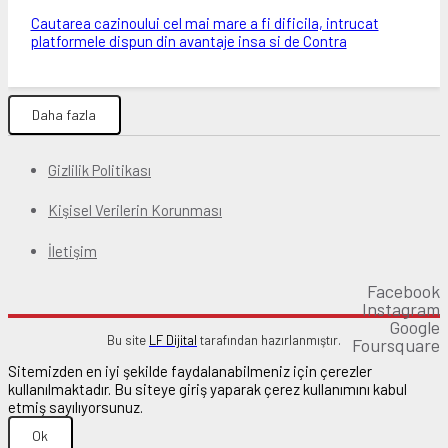
Cautarea cazinoului cel mai mare a fi dificila, intrucat
platformele dispun din avantaje insa si de Contra
Daha fazla
Gizlilik Politikası
Kişisel Verilerin Korunması
İletişim
Facebook
Instagram
Google
Bu site
LF Dijital
tarafından hazırlanmıştır.
Foursquare
Sitemizden en iyi şekilde faydalanabilmeniz için çerezler
kullanılmaktadır. Bu siteye giriş yaparak çerez kullanımını kabul
etmiş sayılıyorsunuz.
Ok