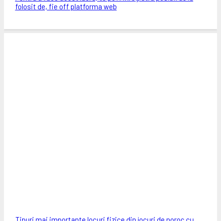
folosit de, fie off platforma web
Tipuri mai importante locuri fizice din jocuri de noroc cu