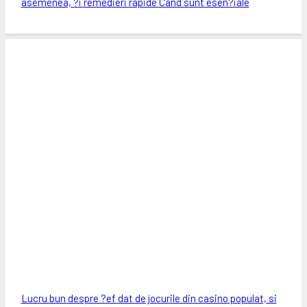
asemenea, ?i remedieri rapide Cand sunt esen?iale
Lucru bun despre ?ef dat de jocurile din casino populat, si