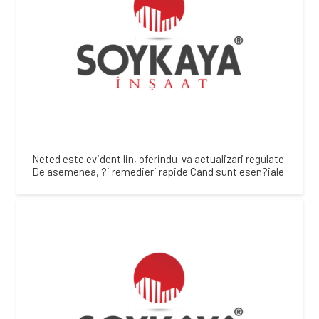
Neted este evident lin, oferindu-va actualizari regulate
De asemenea, ?i remedieri rapide Cand sunt esen?iale