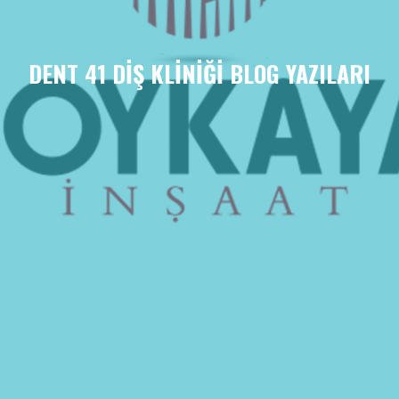
DENT 41 DİŞ KLİNİĞİ BLOG YAZILARI