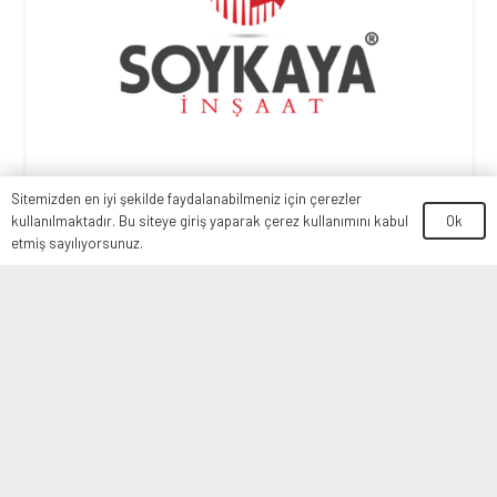
Sitemizden en iyi şekilde faydalanabilmeniz için çerezler
Ok
kullanılmaktadır. Bu siteye giriş yaparak çerez kullanımını kabul
NewCasinoRank as o platforma dedicata recenziilor
cazinourilor exterior I ?i bun ofertelor Tehnologia
etmiş sayılıyorsunuz.
informa?iei din cauza Extra