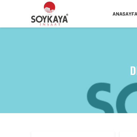
ANASAYF
D