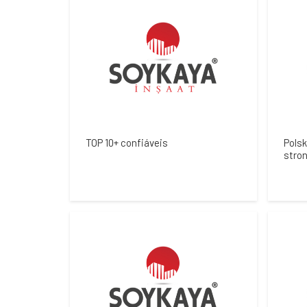
TOP 10+ confiáveis
Polsk
stro