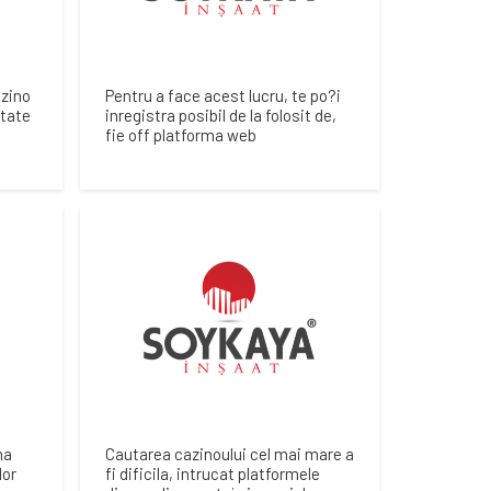
zino
Pentru a face acest lucru, te po?i
itate
inregistra posibil de la folosit de,
fie off platforma web
ma
Cautarea cazinoului cel mai mare a
lor
fi dificila, intrucat platformele