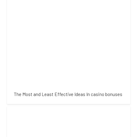
The Most and Least Effective Ideas In casino bonuses