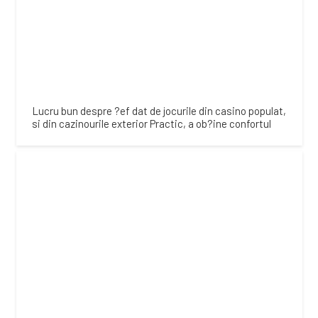
Lucru bun despre ?ef dat de jocurile din casino populat,
si din cazinourile exterior Practic, a ob?ine confortul