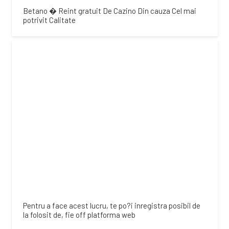
Betano � Reint gratuit De Cazino Din cauza Cel mai
potrivit Calitate
Pentru a face acest lucru, te po?i inregistra posibil de
la folosit de, fie off platforma web