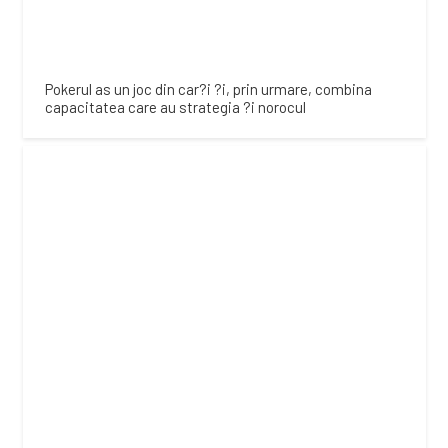
Pokerul as un joc din car?i ?i, prin urmare, combina
capacitatea care au strategia ?i norocul