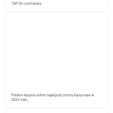
TOP 10+ confiáveis
Polskie kasyna online najlepsze strony kasynowe w
2024 roku