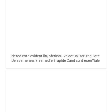
Neted este evident lin, oferindu-va actualizari regulate
De asemenea, ?i remedieri rapide Cand sunt esen?iale