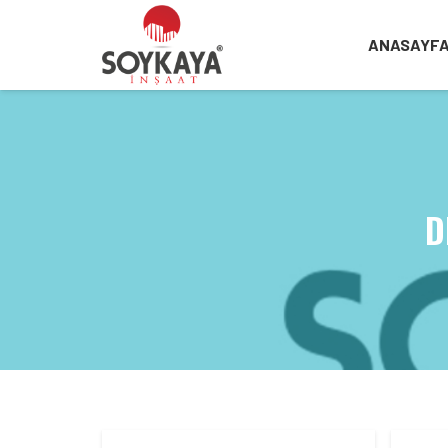
ANASAYF
D