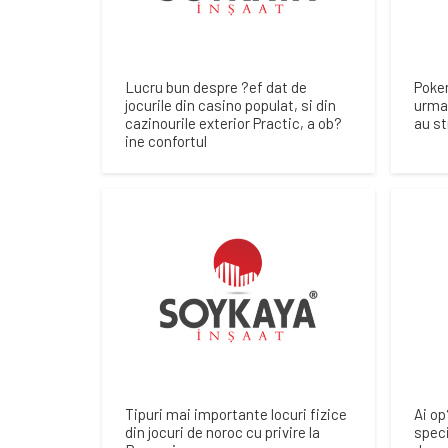
Lucru bun despre ?ef dat de
Poker
jocurile din casino populat, si din
urma
cazinourile exterior Practic, a ob?
au st
ine confortul
Tipuri mai importante locuri fizice
Ai op
din jocuri de noroc cu privire la
speci