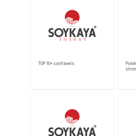
TOP 10+ confiáveis
Polsk
stro